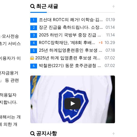
최근 새글
등록일
조선대 ROTC의 쾌거! 이학승·김하랑 후보생, ‘2026 美 대학 특별리더십 연수’ 선발
01.19
1
등록일
장군 진급을 축하드립니다. 소장 박민영(31기/정보), 준장 서필석(34기/공병).황주봉(36기/보병).김희찬(36기/기갑)
01.14
2
등록일
2025 하반기 국방부 중장 진급 인사
11.14
3
호·모사전송
댓글
등록일
ROTC장학재단, ‘제8회 후배사랑 골프대회’ 열어.. 장학기금 3억 7,620만원 조성
10.29
1
초기 서비스
4
등록일
25년 하계입영훈련중인 후보생 위문 후기
07.18
5
등록일
2025년 하계 입영훈련 후보생 격려방문 안내 - 7월9일(수)
07.02
이용자가 이
등록일
박철완(22기) 동문 호주관광청 주관 - 호주 추억전에 한국화 최초 초청 전시회
07.02
6
「전자금융거
」 등 관련
 적용일자
지합니다.
대해서는 개
에 의한 개
공지사항