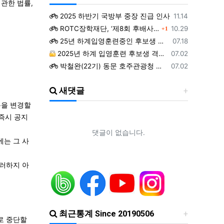
관한 법률,
등록일
2025 하반기 국방부 중장 진급 인사
11.14
댓글
등록일
ROTC장학재단, ‘제8회 후배사랑 골프대회’ 열어.. 장학기금 3억 7,620만원 조성
10.29
1
등록일
25년 하계입영훈련중인 후보생 위문 후기
07.18
등록일
2025년 하계 입영훈련 후보생 격려방문 안내 - 7월9일(수)
07.02
등록일
박철완(22기) 동문 호주관광청 주관 - 호주 추억전에 한국화 최초 초청 전시회
07.02
등록일
지휘자 정상일 교수(19기, 조선대) 대한민국휠체어합창단 창단 10주년 기념 제10회 정기연주회
07.02
등록일
ROTC 육성 및 지원 특별법 공청회
05.02
새댓글
등록일
예능프로그램 ‘강철부대’ 여군편인 ‘강철부대W’에 ROTC 동문 4인이 출연
01.22
용을 변경할
등록일
조선대 ROTC의 쾌거! 이학승·김하랑 후보생, ‘2026 美 대학 특별리더십 연수’ 선발
01.19
즉시 공지
등록일
장군 진급을 축하드립니다. 소장 박민영(31기/정보), 준장 서필석(34기/공병).황주봉(36기/보병).김희찬(36기/기갑)
01.14
댓글이 없습니다.
에는 그 사
그러하지 아
최근통계 Since 20190506
로 중단할