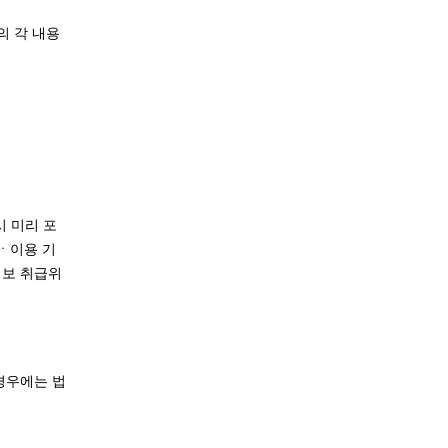
의 각 내용
시 미리 포
유ㆍ이용 기
정보 취급위
경우에는 법