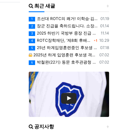
최근 새글
등록일
조선대 ROTC의 쾌거! 이학승·김하랑 후보생, ‘2026 美 대학 특별리더십 연수’ 선발
01.19
1
등록일
장군 진급을 축하드립니다. 소장 박민영(31기/정보), 준장 서필석(34기/공병).황주봉(36기/보병).김희찬(36기/기갑)
01.14
2
등록일
2025 하반기 국방부 중장 진급 인사
11.14
3
댓글
등록일
ROTC장학재단, ‘제8회 후배사랑 골프대회’ 열어.. 장학기금 3억 7,620만원 조성
10.29
1
4
등록일
25년 하계입영훈련중인 후보생 위문 후기
07.18
5
등록일
2025년 하계 입영훈련 후보생 격려방문 안내 - 7월9일(수)
07.02
등록일
박철완(22기) 동문 호주관광청 주관 - 호주 추억전에 한국화 최초 초청 전시회
07.02
6
공지사항