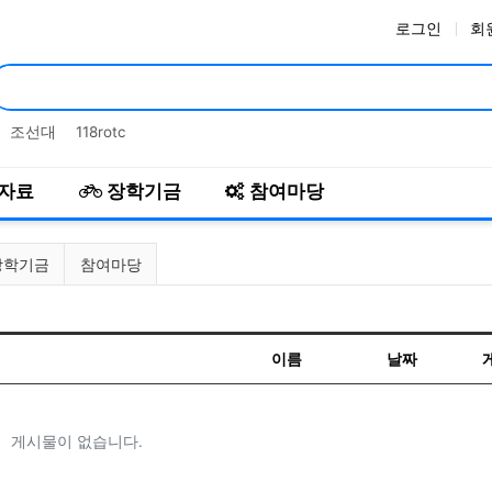
로그인
회
인기검색어
조선대
118rotc
자료
장학기금
참여마당
장학기금
참여마당
이름
날짜
게시물이 없습니다.