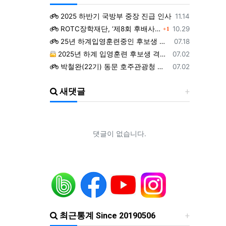
등록일
2025 하반기 국방부 중장 진급 인사
11.14
댓글
등록일
ROTC장학재단, ‘제8회 후배사랑 골프대회’ 열어.. 장학기금 3억 7,620만원 조성
10.29
1
등록일
25년 하계입영훈련중인 후보생 위문 후기
07.18
등록일
2025년 하계 입영훈련 후보생 격려방문 안내 - 7월9일(수)
07.02
등록일
박철완(22기) 동문 호주관광청 주관 - 호주 추억전에 한국화 최초 초청 전시회
07.02
등록일
지휘자 정상일 교수(19기, 조선대) 대한민국휠체어합창단 창단 10주년 기념 제10회 정기연주회
07.02
새댓글
등록일
ROTC 육성 및 지원 특별법 공청회
05.02
등록일
예능프로그램 ‘강철부대’ 여군편인 ‘강철부대W’에 ROTC 동문 4인이 출연
01.22
등록일
조선대 ROTC의 쾌거! 이학승·김하랑 후보생, ‘2026 美 대학 특별리더십 연수’ 선발
01.19
등록일
장군 진급을 축하드립니다. 소장 박민영(31기/정보), 준장 서필석(34기/공병).황주봉(36기/보병).김희찬(36기/기갑)
01.14
댓글이 없습니다.
최근통계 Since 20190506