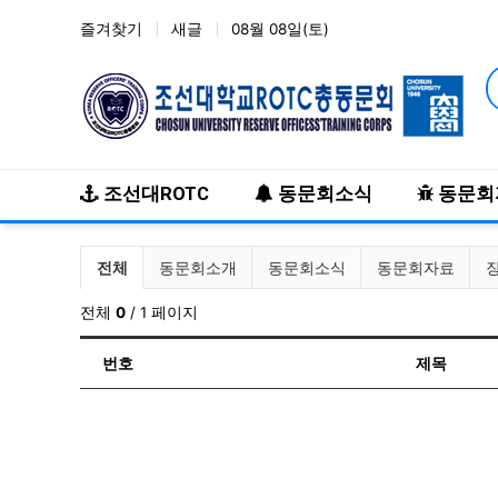
즐겨찾기
새글
08월 08일(토)
메인 메뉴
조선대ROTC
동문회소식
동문회
전체게시물 그룹 목록
전체
동문회소개
동문회소식
동문회자료
전체
0
/ 1 페이지
번호
제목