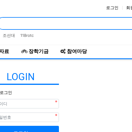
로그인
회
인기검색어
조선대
118rotc
자료
장학기금
참여마당
LOGIN
로그인
수
필수