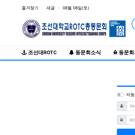
즐겨찾기
새글
08월 08일(토)
메인 메뉴
조선대ROTC
동문회소식
동문회
자동
필
아이디
비밀번호