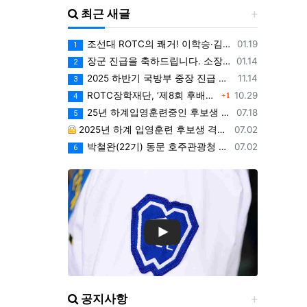
최근 새글
등록일
조선대 ROTC의 쾌거! 이학승·김하랑 후보생, ‘2026 美 대학 특별리더십 연수’ 선발
01.19
1
등록일
장군 진급을 축하드립니다. 소장 박민영(31기/정보), 준장 서필석(34기/공병).황주봉(36기/보병).김희찬(36기/기갑)
01.14
2
등록일
2025 하반기 국방부 중장 진급 인사
11.14
3
댓글
등록일
ROTC장학재단, ‘제8회 후배사랑 골프대회’ 열어.. 장학기금 3억 7,620만원 조성
10.29
1
4
등록일
25년 하계입영훈련중인 후보생 위문 후기
07.18
5
등록일
2025년 하계 입영훈련 후보생 격려방문 안내 - 7월9일(수)
07.02
등록일
박철완(22기) 동문 호주관광청 주관 - 호주 추억전에 한국화 최초 초청 전시회
07.02
6
공지사항