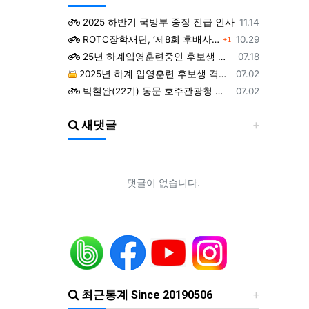
등록일
2025 하반기 국방부 중장 진급 인사
11.14
댓글
등록일
ROTC장학재단, ‘제8회 후배사랑 골프대회’ 열어.. 장학기금 3억 7,620만원 조성
10.29
1
등록일
25년 하계입영훈련중인 후보생 위문 후기
07.18
등록일
2025년 하계 입영훈련 후보생 격려방문 안내 - 7월9일(수)
07.02
등록일
박철완(22기) 동문 호주관광청 주관 - 호주 추억전에 한국화 최초 초청 전시회
07.02
등록일
지휘자 정상일 교수(19기, 조선대) 대한민국휠체어합창단 창단 10주년 기념 제10회 정기연주회
07.02
새댓글
등록일
ROTC 육성 및 지원 특별법 공청회
05.02
등록일
예능프로그램 ‘강철부대’ 여군편인 ‘강철부대W’에 ROTC 동문 4인이 출연
01.22
등록일
조선대 ROTC의 쾌거! 이학승·김하랑 후보생, ‘2026 美 대학 특별리더십 연수’ 선발
01.19
등록일
장군 진급을 축하드립니다. 소장 박민영(31기/정보), 준장 서필석(34기/공병).황주봉(36기/보병).김희찬(36기/기갑)
01.14
댓글이 없습니다.
최근통계 Since 20190506