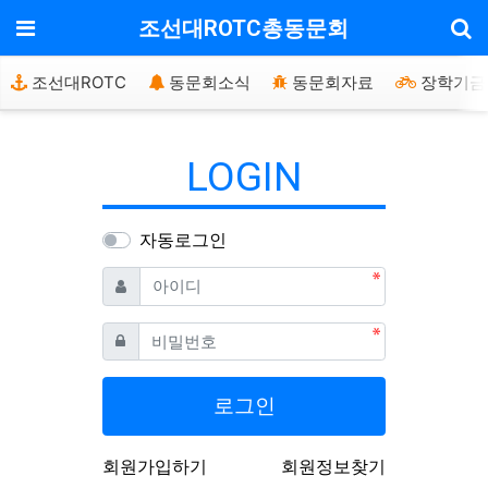
기
메뉴
조선대ROTC총동문회
조선대ROTC
동문회소식
동문회자료
장학기금
LOGIN
자동로그인
필수
아이디
필수
비밀번호
로그인
회원가입하기
회원정보찾기