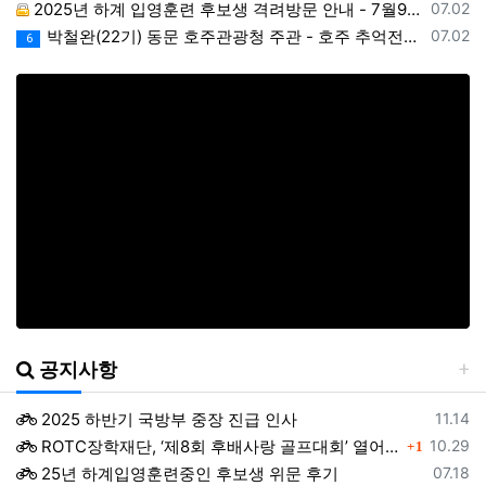
등록일
2025년 하계 입영훈련 후보생 격려방문 안내 - 7월9일(수)
07.02
등록일
박철완(22기) 동문 호주관광청 주관 - 호주 추억전에 한국화 최초 초청 전시회
07.02
6
공지사항
등록일
2025 하반기 국방부 중장 진급 인사
11.14
댓글
등록일
ROTC장학재단, ‘제8회 후배사랑 골프대회’ 열어.. 장학기금 3억 7,620만원 조성
10.29
1
등록일
25년 하계입영훈련중인 후보생 위문 후기
07.18