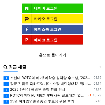
네이버
로그인
카카오
로그인
페이스북
로그인
페이코
로그인
홈으로 돌아가기
최근 새글
등록일
조선대 ROTC의 쾌거! 이학승·김하랑 후보생, ‘2026 美 대학 특별리더십 연수’ 선발
01.19
1
등록일
장군 진급을 축하드립니다. 소장 박민영(31기/정보), 준장 서필석(34기/공병).황주봉(36기/보병).김희찬(36기/기갑)
01.14
2
등록일
2025 하반기 국방부 중장 진급 인사
11.14
3
댓글
등록일
ROTC장학재단, ‘제8회 후배사랑 골프대회’ 열어.. 장학기금 3억 7,620만원 조성
10.29
1
4
등록일
25년 하계입영훈련중인 후보생 위문 후기
07.18
5