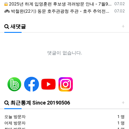
등록일
2025년 하계 입영훈련 후보생 격려방문 안내 - 7월9일(수)
07.02
등록일
박철완(22기) 동문 호주관광청 주관 - 호주 추억전에 한국화 최초 초청 전시회
07.02
등록일
지휘자 정상일 교수(19기, 조선대) 대한민국휠체어합창단 창단 10주년 기념 제10회 정기연주회
07.02
등록일
ROTC 육성 및 지원 특별법 공청회
05.02
새댓글
등록일
예능프로그램 ‘강철부대’ 여군편인 ‘강철부대W’에 ROTC 동문 4인이 출연
01.22
등록일
2024년 후반기 장성급장교 진급 선발자 명단
01.22
등록일
창설61주년기념 행사 영상 다운로드 목록
12.19
댓글이 없습니다.
등록일
ROTC명문가를 찾습니다.
06.18
등록일
헌혈기증 행사가 있었습니다.
06.18
등록일
헌혈증을 받습니다.
06.18
등록일
조선대 ROTC의 쾌거! 이학승·김하랑 후보생, ‘2026 美 대학 특별리더십 연수’ 선발
01.19
등록일
장군 진급을 축하드립니다. 소장 박민영(31기/정보), 준장 서필석(34기/공병).황주봉(36기/보병).김희찬(36기/기갑)
01.14
최근통계 Since 20190506
오늘 방문자
1 명
어제 방문자
1 명