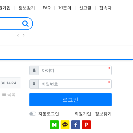
원가입
정보찾기
FAQ
1:1문의
신고글
접속자
필수
아이디
필수
비밀번호
.30 14:24
목록
로그인
자동로그인
회원가입
정보찾기