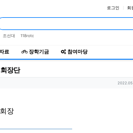
로그인
회
인기검색어
조선대
118rotc
자료
장학기금
참여마당
대 회장단
작성일
2022.05
 회장