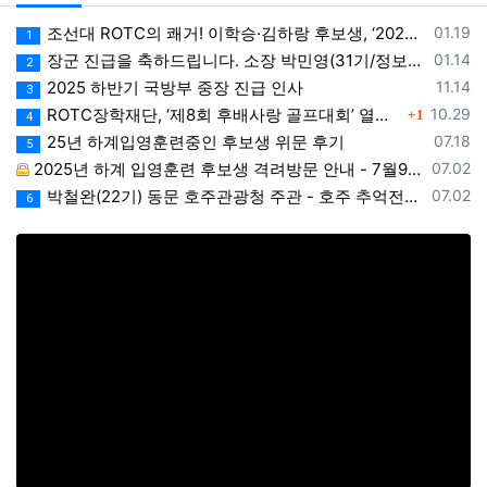
등록일
조선대 ROTC의 쾌거! 이학승·김하랑 후보생, ‘2026 美 대학 특별리더십 연수’ 선발
01.19
1
등록일
장군 진급을 축하드립니다. 소장 박민영(31기/정보), 준장 서필석(34기/공병).황주봉(36기/보병).김희찬(36기/기갑)
01.14
2
등록일
2025 하반기 국방부 중장 진급 인사
11.14
3
댓글
등록일
ROTC장학재단, ‘제8회 후배사랑 골프대회’ 열어.. 장학기금 3억 7,620만원 조성
10.29
1
4
등록일
25년 하계입영훈련중인 후보생 위문 후기
07.18
5
등록일
2025년 하계 입영훈련 후보생 격려방문 안내 - 7월9일(수)
07.02
등록일
박철완(22기) 동문 호주관광청 주관 - 호주 추억전에 한국화 최초 초청 전시회
07.02
6