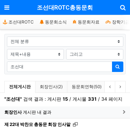
기
메뉴
조선대ROTC총동문회
조선대ROTC
동문회소식
동문회자료
장학기금
그룹
검색조건
검색방법
검색어
검색
검색 게시판 목록
이전 게시
다음
전체게시판
회장인사(2)
동문회연혁(50)
역대회장단
"조선대"
검색 결과 : 게시판
15
/ 게시물
331
/ 34 페이지
게
회장인사
게시판 내 결과
새창으로 보기
제 22대 박찬모 총동문 회장 인사말