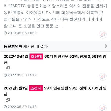
리 118ROTC 총동문회는 자랑스러운 역사와 전통을 반세기
동안 훌륭히 이어왔습니다. 선배 회장님들께서 이룩한 큰
업적들을 성장의 터전으로 삼아 더욱 발전시켜 나아가야
할 크나 큰 소명을 안고 동문 선…
2019.05.06 11:59
게
동문회연혁
게시판 내 결과
2022년3월1일
조선대
60기 임관인원 52명, 전체 3,561명 임
관
새창으로 보기
2022.05.30 14:19
2021년3월1일
조선대
59기 임관인원 53명, 전체 3,739명 임
관
새창으로 보기
2022.05.30 14:18