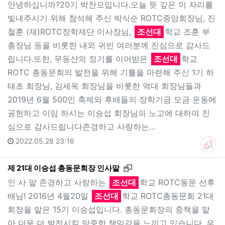
안녕하십니까?20기 박찬모입니다.오늘 뜻 깊은 이 자리를
빛내주시기 위해 참석해 주신 박식순 ROTC중앙회장님, 진
철훈 (재)ROTC장학재단 이사장님,
조선대
학교 조훈 부
총장님 등을 비롯한 내외 귀빈 여러분께 진심으로 감사드
립니다.또한, 무등산의 정기를 이어받은
조선대
학교
ROTC 총동문회의 발전을 위해 기틀을 마련해 주신 1기 하
태초 회장님, 김세옥 회장님을 비롯한 역대 회장님들과
2019년 6월 500인 축제와 후배들의 장학기금 모금 운동에
공헌하고 이임 하시는 이승섭 회장님의 노고에 대하여 진
심으로 감사드립니다존경하고 사랑하는…
2022.05.28 23:16
새창으로 보기
제 21대 이승섭 총동문회장 인사말
인 사 말 존경하고 사랑하는
조선대
학교 ROTC동문 선후
배님! 2016년 4월20일
조선대
학교 ROTC총동문회 21대
회장을 맡은 15기 이승섭입니다. 총동문회장의 중책을 맡
아 더욱 더 발전시킬 막중한 책임감을 느끼고 있습니다. 우