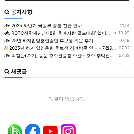
공지사항
등록일
2025 하반기 국방부 중장 진급 인사
11.14
댓글
등록일
ROTC장학재단, ‘제8회 후배사랑 골프대회’ 열어.. 장학기금 3억 7,620만원 조성
10.29
1
등록일
25년 하계입영훈련중인 후보생 위문 후기
07.18
등록일
2025년 하계 입영훈련 후보생 격려방문 안내 - 7월9일(수)
07.02
등록일
박철완(22기) 동문 호주관광청 주관 - 호주 추억전에 한국화 최초 초청 전시회
07.02
등록일
지휘자 정상일 교수(19기, 조선대) 대한민국휠체어합창단 창단 10주년 기념 제10회 정기연주회
07.02
등록일
ROTC 육성 및 지원 특별법 공청회
05.02
새댓글
등록일
예능프로그램 ‘강철부대’ 여군편인 ‘강철부대W’에 ROTC 동문 4인이 출연
01.22
등록일
2024년 후반기 장성급장교 진급 선발자 명단
01.22
등록일
창설61주년기념 행사 영상 다운로드 목록
12.19
댓글이 없습니다.
등록일
ROTC명문가를 찾습니다.
06.18
등록일
헌혈기증 행사가 있었습니다.
06.18
등록일
헌혈증을 받습니다.
06.18
등록일
조선대 ROTC의 쾌거! 이학승·김하랑 후보생, ‘2026 美 대학 특별리더십 연수’ 선발
01.19
등록일
장군 진급을 축하드립니다. 소장 박민영(31기/정보), 준장 서필석(34기/공병).황주봉(36기/보병).김희찬(36기/기갑)
01.14