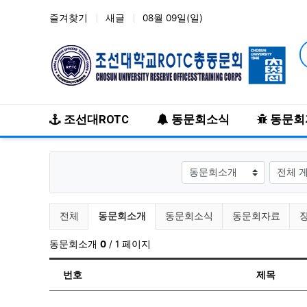
즐겨찾기
새글
08월 09일(일)
메인 메뉴
조선대ROTC
동문회소식
동문회
게시판그룹
검색대
전체게시물 그룹 목록
현재 그룹
전체
동문회소개
동문회소식
동문회자료
동문회소개
0
/ 1 페이지
번호
제목