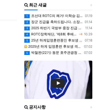
최근 새글
등록일
조선대 ROTC의 쾌거! 이학승·김하랑 후보생, ‘2026 美 대학 특별리더십 연수’ 선발
01.19
1
등록일
장군 진급을 축하드립니다. 소장 박민영(31기/정보), 준장 서필석(34기/공병).황주봉(36기/보병).김희찬(36기/기갑)
01.14
2
등록일
2025 하반기 국방부 중장 진급 인사
11.14
3
댓글
등록일
ROTC장학재단, ‘제8회 후배사랑 골프대회’ 열어.. 장학기금 3억 7,620만원 조성
10.29
1
4
등록일
25년 하계입영훈련중인 후보생 위문 후기
07.18
5
등록일
2025년 하계 입영훈련 후보생 격려방문 안내 - 7월9일(수)
07.02
등록일
박철완(22기) 동문 호주관광청 주관 - 호주 추억전에 한국화 최초 초청 전시회
07.02
6
공지사항