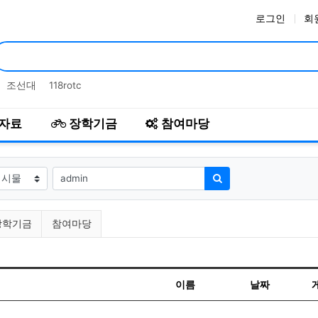
로그인
회
인기검색어
조선대
118rotc
자료
장학기금
참여마당
필수
상
검색어
검색하기
장학기금
참여마당
이름
날짜