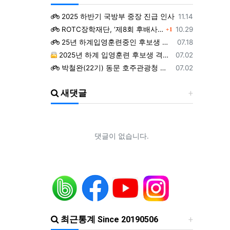
등록일
2025 하반기 국방부 중장 진급 인사
11.14
댓글
등록일
ROTC장학재단, ‘제8회 후배사랑 골프대회’ 열어.. 장학기금 3억 7,620만원 조성
10.29
1
등록일
25년 하계입영훈련중인 후보생 위문 후기
07.18
등록일
2025년 하계 입영훈련 후보생 격려방문 안내 - 7월9일(수)
07.02
등록일
박철완(22기) 동문 호주관광청 주관 - 호주 추억전에 한국화 최초 초청 전시회
07.02
등록일
지휘자 정상일 교수(19기, 조선대) 대한민국휠체어합창단 창단 10주년 기념 제10회 정기연주회
07.02
새댓글
등록일
ROTC 육성 및 지원 특별법 공청회
05.02
등록일
예능프로그램 ‘강철부대’ 여군편인 ‘강철부대W’에 ROTC 동문 4인이 출연
01.22
등록일
조선대 ROTC의 쾌거! 이학승·김하랑 후보생, ‘2026 美 대학 특별리더십 연수’ 선발
01.19
등록일
장군 진급을 축하드립니다. 소장 박민영(31기/정보), 준장 서필석(34기/공병).황주봉(36기/보병).김희찬(36기/기갑)
01.14
댓글이 없습니다.
최근통계 Since 20190506