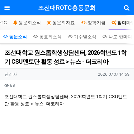
기
메뉴
조선대ROTC총동문회
TC
동문회소식
동문회자료
장학기금
참여마
동문소식
동호회소식
기수별소식
나도 한마디
조선대학교 원스톱학생상담센터, 2026학년도 1학
기 CSU멘토단 활동 성료 > 뉴스 - 더코리아
작성자 정보
작성
작성일
관리자
2026.07.07 14:59
컨텐츠 정보
조회
89
본문
조선대학교 원스톱학생상담센터, 2026학년도 1학기 CSU멘토
단 활동 성료 > 뉴스
더코리아