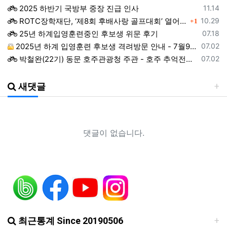
등록일
2025 하반기 국방부 중장 진급 인사
11.14
댓글
등록일
ROTC장학재단, ‘제8회 후배사랑 골프대회’ 열어.. 장학기금 3억 7,620만원 조성
10.29
1
등록일
25년 하계입영훈련중인 후보생 위문 후기
07.18
등록일
2025년 하계 입영훈련 후보생 격려방문 안내 - 7월9일(수)
07.02
등록일
박철완(22기) 동문 호주관광청 주관 - 호주 추억전에 한국화 최초 초청 전시회
07.02
등록일
지휘자 정상일 교수(19기, 조선대) 대한민국휠체어합창단 창단 10주년 기념 제10회 정기연주회
07.02
등록일
ROTC 육성 및 지원 특별법 공청회
05.02
새댓글
등록일
예능프로그램 ‘강철부대’ 여군편인 ‘강철부대W’에 ROTC 동문 4인이 출연
01.22
등록일
2024년 후반기 장성급장교 진급 선발자 명단
01.22
등록일
창설61주년기념 행사 영상 다운로드 목록
12.19
등록일
ROTC명문가를 찾습니다.
06.18
댓글이 없습니다.
등록일
헌혈기증 행사가 있었습니다.
06.18
등록일
헌혈증을 받습니다.
06.18
등록일
조선대 ROTC의 쾌거! 이학승·김하랑 후보생, ‘2026 美 대학 특별리더십 연수’ 선발
01.19
등록일
장군 진급을 축하드립니다. 소장 박민영(31기/정보), 준장 서필석(34기/공병).황주봉(36기/보병).김희찬(36기/기갑)
01.14
최근통계 Since 20190506