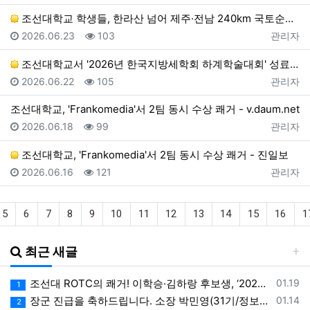
조선대학교 학생들, 한라산 넘어 제주·전남 240km 국토순례 대장정 돌입 > 뉴스 - 더코리아
등록일
조회
등록자
2026.06.23
103
관리자
조선대학교서 '2026년 한국지방세학회 하계학술대회' 성료 - 베리타스알파
등록일
조회
등록자
2026.06.22
105
관리자
조선대학교, 'Frankomedia'서 2팀 동시 수상 쾌거 - v.daum.net
등록일
조회
등록자
2026.06.18
99
관리자
조선대학교, 'Frankomedia'서 2팀 동시 수상 쾌거 - 진일보
등록일
조회
등록자
2026.06.16
121
관리자
5
6
7
8
9
10
11
12
13
14
15
16
1
최근 새글
등록일
조선대 ROTC의 쾌거! 이학승·김하랑 후보생, ‘2026 美 대학 특별리더십 연수’ 선발
01.19
1
등록일
장군 진급을 축하드립니다. 소장 박민영(31기/정보), 준장 서필석(34기/공병).황주봉(36기/보병).김희찬(36기/기갑)
01.14
2