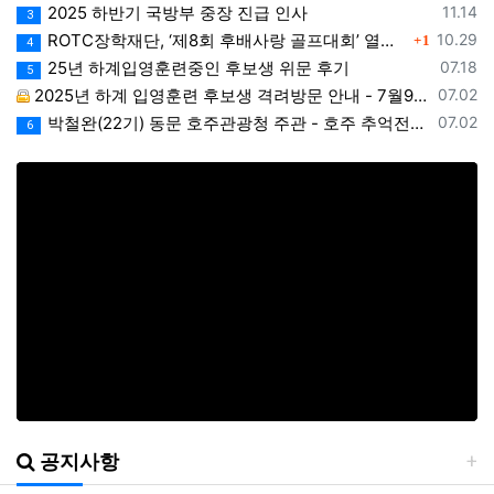
등록일
2025 하반기 국방부 중장 진급 인사
11.14
3
댓글
등록일
ROTC장학재단, ‘제8회 후배사랑 골프대회’ 열어.. 장학기금 3억 7,620만원 조성
10.29
1
4
등록일
25년 하계입영훈련중인 후보생 위문 후기
07.18
5
등록일
2025년 하계 입영훈련 후보생 격려방문 안내 - 7월9일(수)
07.02
등록일
박철완(22기) 동문 호주관광청 주관 - 호주 추억전에 한국화 최초 초청 전시회
07.02
6
공지사항