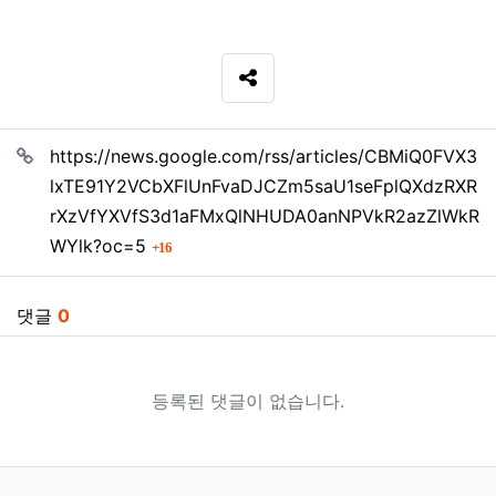
SNS 공유
관련자료
https://news.google.com/rss/articles/CBMiQ0FVX3
lxTE91Y2VCbXFlUnFvaDJCZm5saU1seFplQXdzRXR
rXzVfYXVfS3d1aFMxQlNHUDA0anNPVkR2azZlWkR
회 연결
WYlk?oc=5
16
댓글
0
등록된 댓글이 없습니다.