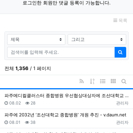
로그인한 회원만 댓글 등록이 가능합니다.
목록
검색대상
검색어
검색
전체
1,356
/ 1 페이지
RSS
게시물 정렬
웹진 스타일
갤러리 
게시
파주메디컬클러스터 종합병원 우선협상대상자에 조선대학교 선정 - 동아일보
등록일
조회
등록자
08.02
28
관리자
파주에 2032년 ‘조선대학교 종합병원’ 개원 추진 - v.daum.net
등록일
조회
등록자
08.01
38
관리자