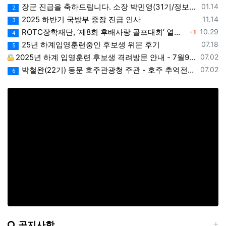
등록일
장군 진급을 축하드립니다. 소장 박민영(31기/정보), 준장 서필석(34기/공병).황주봉(36기/보병).김희찬(36기/기갑)
01.14
2
등록일
2025 하반기 국방부 중장 진급 인사
11.14
3
댓글
등록일
ROTC장학재단, ‘제8회 후배사랑 골프대회’ 열어.. 장학기금 3억 7,620만원 조성
10.29
1
4
등록일
25년 하계입영훈련중인 후보생 위문 후기
07.18
5
등록일
2025년 하계 입영훈련 후보생 격려방문 안내 - 7월9일(수)
07.02
등록일
박철완(22기) 동문 호주관광청 주관 - 호주 추억전에 한국화 최초 초청 전시회
07.02
6
공지사항