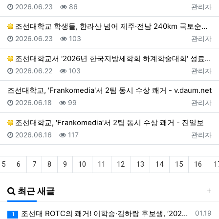
등록일
조회
등록자
2026.06.23
86
관리자
조선대학교 학생들, 한라산 넘어 제주·전남 240km 국토순례 대장정 돌입 > 뉴스 - 더코리아
등록일
조회
등록자
2026.06.23
103
관리자
조선대학교서 '2026년 한국지방세학회 하계학술대회' 성료 - 베리타스알파
등록일
조회
등록자
2026.06.22
103
관리자
조선대학교, 'Frankomedia'서 2팀 동시 수상 쾌거 - v.daum.net
등록일
조회
등록자
2026.06.18
99
관리자
조선대학교, 'Frankomedia'서 2팀 동시 수상 쾌거 - 진일보
등록일
조회
등록자
2026.06.16
117
관리자
5
6
7
8
9
10
11
12
13
14
15
16
1
최근 새글
등록일
조선대 ROTC의 쾌거! 이학승·김하랑 후보생, ‘2026 美 대학 특별리더십 연수’ 선발
01.19
1