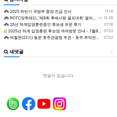
등록일
2025 하반기 국방부 중장 진급 인사
11.14
댓글
등록일
ROTC장학재단, ‘제8회 후배사랑 골프대회’ 열어.. 장학기금 3억 7,620만원 조성
10.29
1
등록일
25년 하계입영훈련중인 후보생 위문 후기
07.18
등록일
2025년 하계 입영훈련 후보생 격려방문 안내 - 7월9일(수)
07.02
등록일
박철완(22기) 동문 호주관광청 주관 - 호주 추억전에 한국화 최초 초청 전시회
07.02
등록일
지휘자 정상일 교수(19기, 조선대) 대한민국휠체어합창단 창단 10주년 기념 제10회 정기연주회
07.02
등록일
ROTC 육성 및 지원 특별법 공청회
05.02
새댓글
등록일
예능프로그램 ‘강철부대’ 여군편인 ‘강철부대W’에 ROTC 동문 4인이 출연
01.22
등록일
2024년 후반기 장성급장교 진급 선발자 명단
01.22
등록일
창설61주년기념 행사 영상 다운로드 목록
12.19
등록일
ROTC명문가를 찾습니다.
06.18
댓글이 없습니다.
등록일
헌혈기증 행사가 있었습니다.
06.18
등록일
헌혈증을 받습니다.
06.18
등록일
조선대 ROTC의 쾌거! 이학승·김하랑 후보생, ‘2026 美 대학 특별리더십 연수’ 선발
01.19
등록일
장군 진급을 축하드립니다. 소장 박민영(31기/정보), 준장 서필석(34기/공병).황주봉(36기/보병).김희찬(36기/기갑)
01.14