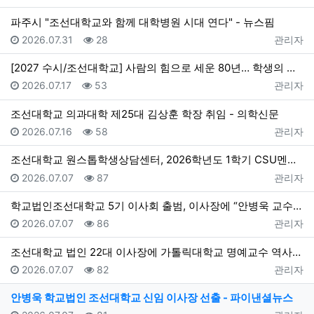
파주시 "조선대학교와 함께 대학병원 시대 연다" - 뉴스핌
등록일
조회
등록자
2026.07.31
28
관리자
[2027 수시/조선대학교] 사람의 힘으로 세운 80년… 학생의 미래 여는 100년 준비 - 한국대학신문
등록일
조회
등록자
2026.07.17
53
관리자
조선대학교 의과대학 제25대 김상훈 학장 취임 - 의학신문
등록일
조회
등록자
2026.07.16
58
관리자
조선대학교 원스톱학생상담센터, 2026학년도 1학기 CSU멘토단 활동 성료 > 뉴스 - 더코리아
등록일
조회
등록자
2026.07.07
87
관리자
학교법인조선대학교 5기 이사회 출범, 이사장에 “안병욱 교수” 선임 - 대학지성 In&Out
등록일
조회
등록자
2026.07.07
86
관리자
조선대학교 법인 22대 이사장에 가톨릭대학교 명예교수 역사학자 안병욱 교수 선임 - 데일리스포츠한국
등록일
조회
등록자
2026.07.07
82
관리자
안병욱 학교법인 조선대학교 신임 이사장 선출 - 파이낸셜뉴스