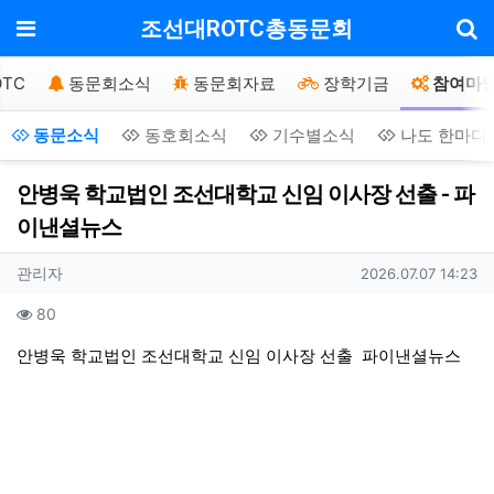
기
메뉴
조선대ROTC총동문회
TC
동문회소식
동문회자료
장학기금
참여마
동문소식
동호회소식
기수별소식
나도 한마디
안병욱 학교법인 조선대학교 신임 이사장 선출 - 파
이낸셜뉴스
작성자 정보
작성
작성일
관리자
2026.07.07 14:23
컨텐츠 정보
조회
80
본문
안병욱 학교법인 조선대학교 신임 이사장 선출
파이낸셜뉴스