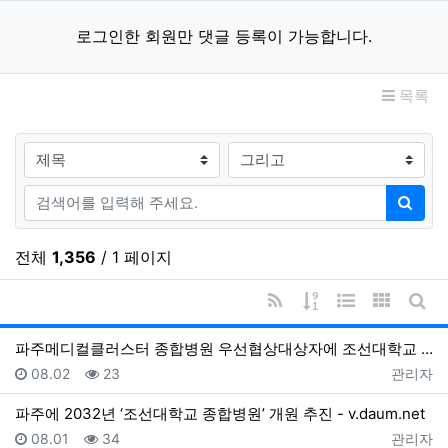
로그인한 회원만 댓글 등록이 가능합니다.
목록
검색대상
검색어
검색
전체
1,356
/ 1 페이지
RSS
게시물 정렬
웹진 스타일
갤러리 
게시
파주메디컬클러스터 종합병원 우선협상대상자에 조선대학교 선정 - 동아일보
등록일
조회
등록자
08.02
23
관리자
파주에 2032년 ‘조선대학교 종합병원’ 개원 추진 - v.daum.net
등록일
조회
등록자
08.01
34
관리자