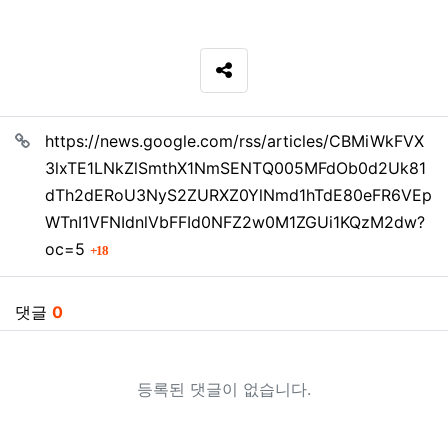
SNS 공유
관련자료
https://news.google.com/rss/articles/CBMiWkFVX
3lxTE1LNkZlSmthX1NmSENTQ005MFdOb0d2Uk81
dTh2dERoU3NyS2ZURXZ0YlNmd1hTdE80eFR6VEp
WTnI1VFNIdnlVbFFId0NFZ2w0M1ZGUi1KQzM2dw?
회 연결
oc=5
18
댓글
0
등록된 댓글이 없습니다.