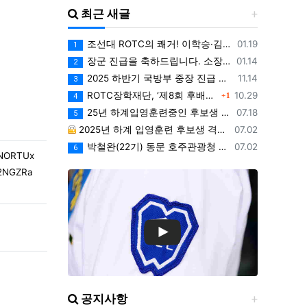
최근 새글
등록일
조선대 ROTC의 쾌거! 이학승·김하랑 후보생, ‘2026 美 대학 특별리더십 연수’ 선발
01.19
1
등록일
장군 진급을 축하드립니다. 소장 박민영(31기/정보), 준장 서필석(34기/공병).황주봉(36기/보병).김희찬(36기/기갑)
01.14
2
등록일
2025 하반기 국방부 중장 진급 인사
11.14
3
댓글
등록일
ROTC장학재단, ‘제8회 후배사랑 골프대회’ 열어.. 장학기금 3억 7,620만원 조성
10.29
1
4
등록일
25년 하계입영훈련중인 후보생 위문 후기
07.18
5
등록일
2025년 하계 입영훈련 후보생 격려방문 안내 - 7월9일(수)
07.02
등록일
박철완(22기) 동문 호주관광청 주관 - 호주 추억전에 한국화 최초 초청 전시회
07.02
6
lNORTUx
2NGZRa
공지사항