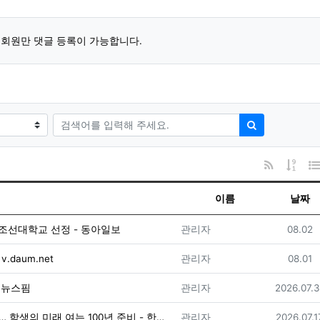
회원만 댓글 등록이 가능합니다.
검색어
검색하기
RSS
게시
이름
날짜
등록자
등록일
선대학교 선정 - 동아일보
관리자
08.02
등록자
등록일
.daum.net
관리자
08.01
등록자
등록일
 뉴스핌
관리자
2026.07.3
등록자
등록일
[2027 수시/조선대학교] 사람의 힘으로 세운 80년… 학생의 미래 여는 100년 준비 - 한국대학신문
관리자
2026.07.1