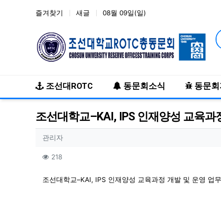
즐겨찾기
새글
08월 09일(일)
메인 메뉴
조선대ROTC
동문회소식
동문회
조선대학교–KAI, IPS 인재양성 교육과
작성자 정보
작성
관리자
컨텐츠 정보
조회
218
본문
조선대학교–KAI, IPS 인재양성 교육과정 개발 및 운영 업