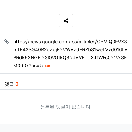
SNS 공유
관련자료
https://news.google.com/rss/articles/CBMiQ0FVX3
lxTE42SG40R2dZdjFYVWVzdERZbS1weTVvd016LV
BRdk93NGFlY3l0VGtkQ3NJVVFLUXJ1WFc0Y1VsSE
회 연결
M0d0k?oc=5
50
댓글
0
등록된 댓글이 없습니다.