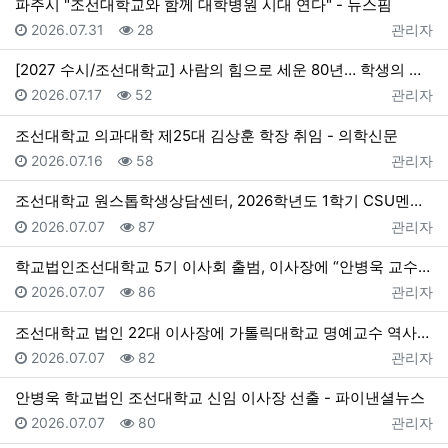
파주시 "조선대학교와 함께 대학병원 시대 연다" - 뉴스핌
등록일
조회
등록자
2026.07.31
28
관리자
[2027 수시/조선대학교] 사람의 힘으로 세운 80년… 학생의 미래 여는 100년 준비 - 한국대학신문
등록일
조회
등록자
2026.07.17
52
관리자
조선대학교 의과대학 제25대 김상훈 학장 취임 - 의학신문
등록일
조회
등록자
2026.07.16
58
관리자
조선대학교 원스톱학생상담센터, 2026학년도 1학기 CSU멘토단 활동 성료 > 뉴스 - 더코리아
등록일
조회
등록자
2026.07.07
87
관리자
학교법인조선대학교 5기 이사회 출범, 이사장에 “안병욱 교수” 선임 - 대학지성 In&Out
등록일
조회
등록자
2026.07.07
86
관리자
조선대학교 법인 22대 이사장에 가톨릭대학교 명예교수 역사학자 안병욱 교수 선임 - 데일리스포츠한국
등록일
조회
등록자
2026.07.07
82
관리자
안병욱 학교법인 조선대학교 신임 이사장 선출 - 파이낸셜뉴스
등록일
조회
등록자
2026.07.07
80
관리자