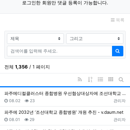
로그인한 회원만 댓글 등록이 가능합니다.
목록
검색대상
검색어
검색
전체
1,356
/ 1 페이지
RSS
게시물 정렬
웹진 스타일
갤러리 
게시
파주메디컬클러스터 종합병원 우선협상대상자에 조선대학교 선정 - 동아일보
등록일
조회
등록자
08.02
23
관리자
파주에 2032년 ‘조선대학교 종합병원’ 개원 추진 - v.daum.net
등록일
조회
등록자
08.01
29
관리자