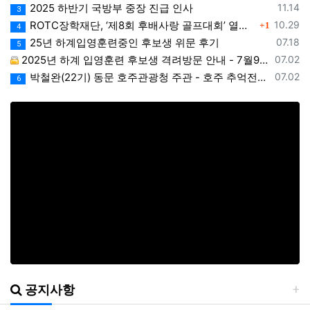
등록일
2025 하반기 국방부 중장 진급 인사
11.14
3
댓글
등록일
ROTC장학재단, ‘제8회 후배사랑 골프대회’ 열어.. 장학기금 3억 7,620만원 조성
10.29
1
4
등록일
25년 하계입영훈련중인 후보생 위문 후기
07.18
5
등록일
2025년 하계 입영훈련 후보생 격려방문 안내 - 7월9일(수)
07.02
등록일
박철완(22기) 동문 호주관광청 주관 - 호주 추억전에 한국화 최초 초청 전시회
07.02
6
공지사항