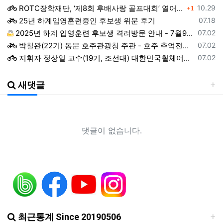
댓글
등록일
ROTC장학재단, ‘제8회 후배사랑 골프대회’ 열어.. 장학기금 3억 7,620만원 조성
10.29
1
등록일
25년 하계입영훈련중인 후보생 위문 후기
07.18
등록일
2025년 하계 입영훈련 후보생 격려방문 안내 - 7월9일(수)
07.02
등록일
박철완(22기) 동문 호주관광청 주관 - 호주 추억전에 한국화 최초 초청 전시회
07.02
등록일
지휘자 정상일 교수(19기, 조선대) 대한민국휠체어합창단 창단 10주년 기념 제10회 정기연주회
07.02
등록일
ROTC 육성 및 지원 특별법 공청회
05.02
등록일
예능프로그램 ‘강철부대’ 여군편인 ‘강철부대W’에 ROTC 동문 4인이 출연
01.22
새댓글
등록일
2024년 후반기 장성급장교 진급 선발자 명단
01.22
등록일
창설61주년기념 행사 영상 다운로드 목록
12.19
등록일
ROTC명문가를 찾습니다.
06.18
댓글이 없습니다.
등록일
헌혈기증 행사가 있었습니다.
06.18
등록일
헌혈증을 받습니다.
06.18
등록일
조선대 ROTC의 쾌거! 이학승·김하랑 후보생, ‘2026 美 대학 특별리더십 연수’ 선발
01.19
등록일
장군 진급을 축하드립니다. 소장 박민영(31기/정보), 준장 서필석(34기/공병).황주봉(36기/보병).김희찬(36기/기갑)
01.14
등록일
2025 하반기 국방부 중장 진급 인사
11.14
최근통계 Since 20190506