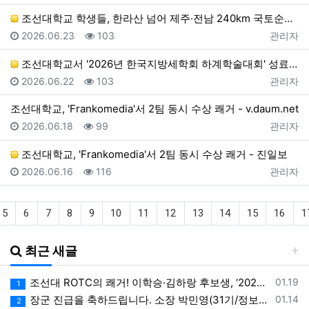
조선대학교 학생들, 한라산 넘어 제주·전남 240km 국토순례 대장정 돌입 > 뉴스 - 더코리아
등록일
조회
등록자
2026.06.23
103
관리자
조선대학교서 '2026년 한국지방세학회 하계학술대회' 성료 - 베리타스알파
등록일
조회
등록자
2026.06.22
103
관리자
조선대학교, 'Frankomedia'서 2팀 동시 수상 쾌거 - v.daum.net
등록일
조회
등록자
2026.06.18
99
관리자
조선대학교, 'Frankomedia'서 2팀 동시 수상 쾌거 - 진일보
등록일
조회
등록자
2026.06.16
116
관리자
5
6
7
8
9
10
11
12
13
14
15
16
1
최근 새글
등록일
조선대 ROTC의 쾌거! 이학승·김하랑 후보생, ‘2026 美 대학 특별리더십 연수’ 선발
01.19
1
등록일
장군 진급을 축하드립니다. 소장 박민영(31기/정보), 준장 서필석(34기/공병).황주봉(36기/보병).김희찬(36기/기갑)
01.14
2