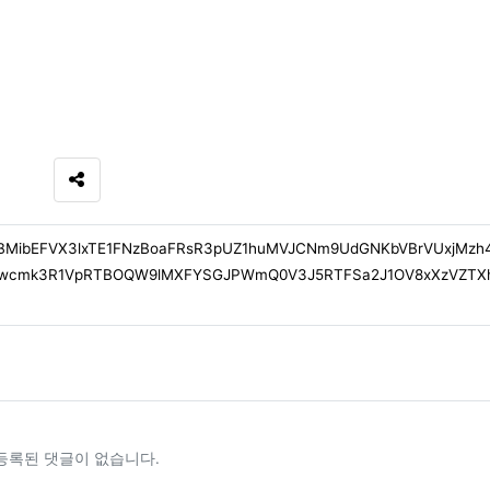
SNS 공유
les/CBMibEFVX3lxTE1FNzBoaFRsR3pUZ1huMVJCNm9UdGNKbVBrVUxjMzh
hwcmk3R1VpRTBOQW9lMXFYSGJPWmQ0V3J5RTFSa2J1OV8xXzVZT
등록된 댓글이 없습니다.