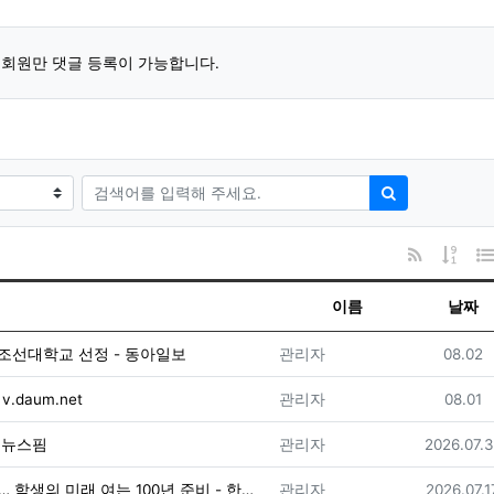
회원만 댓글 등록이 가능합니다.
검색어
검색하기
RSS
게시
이름
날짜
등록자
등록일
선대학교 선정 - 동아일보
관리자
08.02
등록자
등록일
.daum.net
관리자
08.01
등록자
등록일
 뉴스핌
관리자
2026.07.3
등록자
등록일
[2027 수시/조선대학교] 사람의 힘으로 세운 80년… 학생의 미래 여는 100년 준비 - 한국대학신문
관리자
2026.07.1