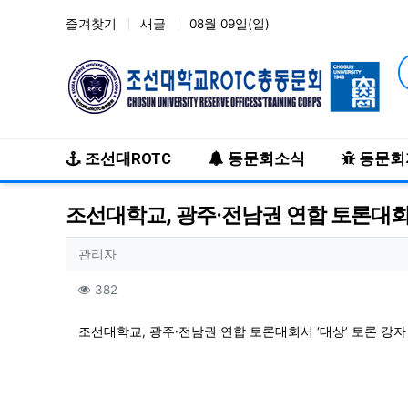
즐겨찾기
새글
08월 09일(일)
메인 메뉴
조선대ROTC
동문회소식
동문회
조선대학교, 광주·전남권 연합 토론대회서
작성자 정보
작성
관리자
컨텐츠 정보
조회
382
본문
조선대학교, 광주·전남권 연합 토론대회서 ‘대상’ 토론 강자