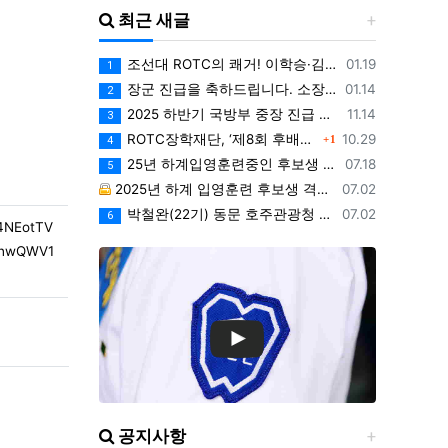
최근 새글
등록일
조선대 ROTC의 쾌거! 이학승·김하랑 후보생, ‘2026 美 대학 특별리더십 연수’ 선발
01.19
1
등록일
장군 진급을 축하드립니다. 소장 박민영(31기/정보), 준장 서필석(34기/공병).황주봉(36기/보병).김희찬(36기/기갑)
01.14
2
등록일
2025 하반기 국방부 중장 진급 인사
11.14
3
댓글
등록일
ROTC장학재단, ‘제8회 후배사랑 골프대회’ 열어.. 장학기금 3억 7,620만원 조성
10.29
1
4
등록일
25년 하계입영훈련중인 후보생 위문 후기
07.18
5
등록일
2025년 하계 입영훈련 후보생 격려방문 안내 - 7월9일(수)
07.02
등록일
박철완(22기) 동문 호주관광청 주관 - 호주 추억전에 한국화 최초 초청 전시회
07.02
6
4NEotTV
XhwQWV1
공지사항