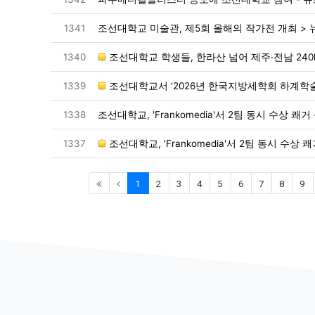
번호
1341
조선대학교 미술관, 제5회 올해의 작가전 개최 > 
번호
1340
조선대학교 학생들, 한라산 넘어 제주·전남 240km
번호
1339
조선대학교서 '2026년 한국지방세학회 하계학술
번호
1338
조선대학교, 'Frankomedia'서 2팀 동시 수상 쾌거 - 
번호
1337
조선대학교, 'Frankomedia'서 2팀 동시 수상 
(current)
1
2
3
4
5
6
7
8
9