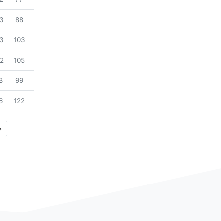
조회
23
88
조회
23
103
조회
22
105
조회
8
99
조회
6
122
t)
(last)