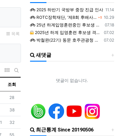
등록일
2025 하반기 국방부 중장 진급 인사
11.14
댓글
등록일
ROTC장학재단, ‘제8회 후배사랑 골프대회’ 열어.. 장학기금 3억 7,620만원 조성
10.29
1
등록일
25년 하계입영훈련중인 후보생 위문 후기
07.18
등록일
2025년 하계 입영훈련 후보생 격려방문 안내 - 7월9일(수)
07.02
목록
등록일
박철완(22기) 동문 호주관광청 주관 - 호주 추억전에 한국화 최초 초청 전시회
07.02
등록일
지휘자 정상일 교수(19기, 조선대) 대한민국휠체어합창단 창단 10주년 기념 제10회 정기연주회
07.02
새댓글
등록일
ROTC 육성 및 지원 특별법 공청회
05.02
등록일
예능프로그램 ‘강철부대’ 여군편인 ‘강철부대W’에 ROTC 동문 4인이 출연
01.22
등록일
물 정렬
조선대 ROTC의 쾌거! 이학승·김하랑 후보생, ‘2026 美 대학 특별리더십 연수’ 선발
01.19
웹진 스타일
갤러리 스타일
게시판 검색
등록일
장군 진급을 축하드립니다. 소장 박민영(31기/정보), 준장 서필석(34기/공병).황주봉(36기/보병).김희찬(36기/기갑)
01.14
댓글이 없습니다.
조회
조회
28
조회
38
조회
1
32
최근통계 Since 20190506
조회
7
55