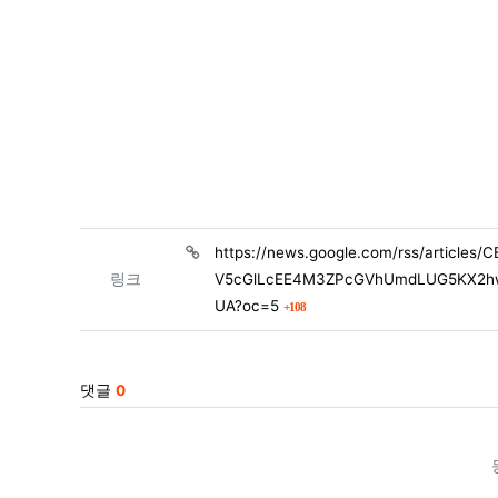
관련자료
https://news.google.com/rss/artic
링크
V5cGlLcEE4M3ZPcGVhUmdLUG5KX2
회 연결
UA?oc=5
108
댓글
0