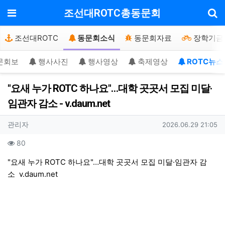
기
메뉴
조선대ROTC총동문회
조선대ROTC
동문회소식
동문회자료
장학기금
문회보
행사사진
행사영상
축제영상
ROTC뉴스
"요새 누가 ROTC 하나요"…대학 곳곳서 모집 미달·
임관자 감소 - v.daum.net
작성자 정보
작성
작성일
관리자
2026.06.29 21:05
컨텐츠 정보
조회
80
본문
"요새 누가 ROTC 하나요"…대학 곳곳서 모집 미달·임관자 감
소
v.daum.net