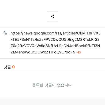
SNS 공유
관련자료
https://news.google.com/rss/articles/CBMiT0FVX3l
xTE5FSnN1TzRuZzFPV20wQU5tRng2M2RTekRrS2
Z0a29zVGVQcWdId3NfUzU1cDNJaHBpek9fNTl2N
회 연결
2M4enpWdUtDOWxZT1FoQVE?oc=5
13
댓글
0
등록된 댓글이 없습니다.