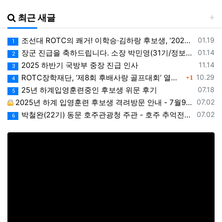
최근 새글
등록일
조선대 ROTC의 쾌거! 이학승·김하랑 후보생, ‘2026 美 대학 특별리더십 연수’ 선발
01.19
1
등록일
장군 진급을 축하드립니다. 소장 박민영(31기/정보), 준장 서필석(34기/공병).황주봉(36기/보병).김희찬(36기/기갑)
01.14
2
등록일
2025 하반기 국방부 중장 진급 인사
11.14
3
댓글
등록일
ROTC장학재단, ‘제8회 후배사랑 골프대회’ 열어.. 장학기금 3억 7,620만원 조성
10.29
1
4
등록일
25년 하계입영훈련중인 후보생 위문 후기
07.18
5
등록일
2025년 하계 입영훈련 후보생 격려방문 안내 - 7월9일(수)
07.02
등록일
박철완(22기) 동문 호주관광청 주관 - 호주 추억전에 한국화 최초 초청 전시회
07.02
6