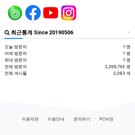
등록일
조선대 ROTC의 쾌거! 이학승·김하랑 후보생, ‘2026 美 대학 특별리더십 연수’ 선발
01.19
등록일
장군 진급을 축하드립니다. 소장 박민영(31기/정보), 준장 서필석(34기/공병).황주봉(36기/보병).김희찬(36기/기갑)
01.14
최근통계 Since 20190506
오늘 방문자
1 명
어제 방문자
1 명
최대 방문자
1 명
전체 방문자
2,299,745 명
전체 게시물
2,083 개
이용약관
이용안내
문의하기
PC버전