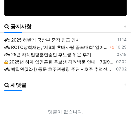
공지사항
등록일
2025 하반기 국방부 중장 진급 인사
11.14
댓글
등록일
ROTC장학재단, ‘제8회 후배사랑 골프대회’ 열어.. 장학기금 3억 7,620만원 조성
10.29
1
등록일
25년 하계입영훈련중인 후보생 위문 후기
07.18
등록일
2025년 하계 입영훈련 후보생 격려방문 안내 - 7월9일(수)
07.02
등록일
박철완(22기) 동문 호주관광청 주관 - 호주 추억전에 한국화 최초 초청 전시회
07.02
등록일
지휘자 정상일 교수(19기, 조선대) 대한민국휠체어합창단 창단 10주년 기념 제10회 정기연주회
07.02
등록일
ROTC 육성 및 지원 특별법 공청회
05.02
새댓글
등록일
예능프로그램 ‘강철부대’ 여군편인 ‘강철부대W’에 ROTC 동문 4인이 출연
01.22
등록일
2024년 후반기 장성급장교 진급 선발자 명단
01.22
등록일
창설61주년기념 행사 영상 다운로드 목록
12.19
댓글이 없습니다.
등록일
ROTC명문가를 찾습니다.
06.18
등록일
헌혈기증 행사가 있었습니다.
06.18
등록일
헌혈증을 받습니다.
06.18