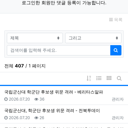
로그인한 회원만 댓글 등록이 가능합니다.
목록
검색대상
검색어
검색
전체
407
/ 1 페이지
게시물 정렬
웹진 스타일
갤러리 
게시
국립군산대 학군단 후보생 위문 격려 - 베리타스알파
등록일
조회
등록자
2026.07.20
36
관리자
국립군산대, 학군단 후보생 위문 격려 - 전북투데이
등록일
조회
등록자
2026.07.20
26
관리자