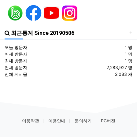
등록일
장군 진급을 축하드립니다. 소장 박민영(31기/정보), 준장 서필석(34기/공병).황주봉(36기/보병).김희찬(36기/기갑)
01.14
최근통계 Since 20190506
오늘 방문자
1 명
어제 방문자
1 명
최대 방문자
1 명
전체 방문자
2,283,927 명
전체 게시물
2,083 개
이용약관
이용안내
문의하기
PC버전