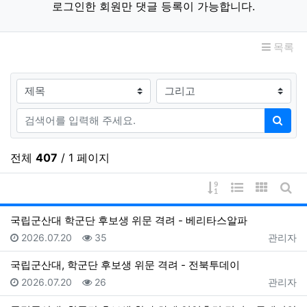
로그인한 회원만 댓글 등록이 가능합니다.
목록
검색대상
검색어
검색
전체
407
/ 1 페이지
게시물 정렬
웹진 스타일
갤러리 
게시
국립군산대 학군단 후보생 위문 격려 - 베리타스알파
등록일
조회
등록자
2026.07.20
35
관리자
국립군산대, 학군단 후보생 위문 격려 - 전북투데이
등록일
조회
등록자
2026.07.20
26
관리자