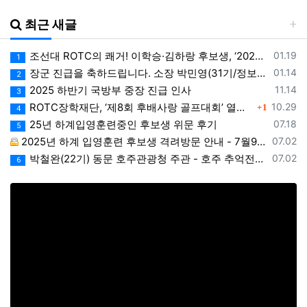
최근 새글
등록일
조선대 ROTC의 쾌거! 이학승·김하랑 후보생, ‘2026 美 대학 특별리더십 연수’ 선발
01.19
1
등록일
장군 진급을 축하드립니다. 소장 박민영(31기/정보), 준장 서필석(34기/공병).황주봉(36기/보병).김희찬(36기/기갑)
01.14
2
등록일
2025 하반기 국방부 중장 진급 인사
11.14
3
댓글
등록일
ROTC장학재단, ‘제8회 후배사랑 골프대회’ 열어.. 장학기금 3억 7,620만원 조성
10.29
1
4
등록일
25년 하계입영훈련중인 후보생 위문 후기
07.18
5
등록일
2025년 하계 입영훈련 후보생 격려방문 안내 - 7월9일(수)
07.02
등록일
박철완(22기) 동문 호주관광청 주관 - 호주 추억전에 한국화 최초 초청 전시회
07.02
6