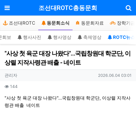
기
메뉴
조선대ROTC총동문회
조선대ROTC
동문회소식
동문회자료
장학기금
문회보
행사사진
행사영상
축제영상
ROTC뉴스
"사상 첫 육군 대장 나왔다"…국립창원대 학군단, 이
상렬 지작사령관 배출 - 네이트
작성자 정보
작성
작성일
관리자
2026.06.04 03:01
컨텐츠 정보
조회
144
본문
"사상 첫 육군 대장 나왔다"…국립창원대 학군단, 이상렬 지작사
령관 배출
네이트