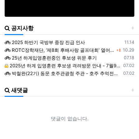
공지사항
등록일
댓글
2025 하반기 국방부 중장 진급 인사
11.14
등록일
ROTC장학재단, ‘제8회 후배사랑 골프대회’ 열어.. 장학기금 3억 7,620만원 조성
10.29
1
등록일
25년 하계입영훈련중인 후보생 위문 후기
07.18
등록일
2025년 하계 입영훈련 후보생 격려방문 안내 - 7월9일(수)
07.02
등록일
박철완(22기) 동문 호주관광청 주관 - 호주 추억전에 한국화 최초 초청 전시회
07.02
등록일
지휘자 정상일 교수(19기, 조선대) 대한민국휠체어합창단 창단 10주년 기념 제10회 정기연주회
07.02
등록일
ROTC 육성 및 지원 특별법 공청회
05.02
새댓글
등록일
예능프로그램 ‘강철부대’ 여군편인 ‘강철부대W’에 ROTC 동문 4인이 출연
01.22
등록일
2024년 후반기 장성급장교 진급 선발자 명단
01.22
등록일
창설61주년기념 행사 영상 다운로드 목록
12.19
등록일
ROTC명문가를 찾습니다.
06.18
댓글이 없습니다.
등록일
헌혈기증 행사가 있었습니다.
06.18
등록일
헌혈증을 받습니다.
06.18
등록일
조선대 ROTC의 쾌거! 이학승·김하랑 후보생, ‘2026 美 대학 특별리더십 연수’ 선발
01.19