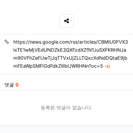
SNS 공유
관련자료
https://news.google.com/rss/articles/CBMiU0FVX3
lxTE1wMjVEdUNDZkE3QXFzdXZfN1JuSXFKRHNJa
m90VFhZeFUwTjJqTTVxUjZLLTQxcXdNdDQtaE9jb
회 연결
mFEaWpSMFlGdFdkZlllblJWRHNn?oc=5
32
댓글
0
등록된 댓글이 없습니다.