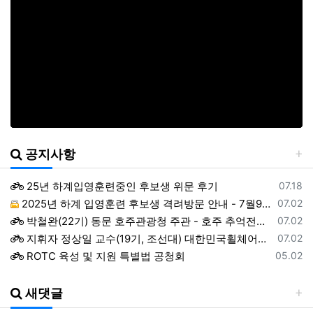
공지사항
등록일
25년 하계입영훈련중인 후보생 위문 후기
07.18
등록일
2025년 하계 입영훈련 후보생 격려방문 안내 - 7월9일(수)
07.02
등록일
박철완(22기) 동문 호주관광청 주관 - 호주 추억전에 한국화 최초 초청 전시회
07.02
등록일
지휘자 정상일 교수(19기, 조선대) 대한민국휠체어합창단 창단 10주년 기념 제10회 정기연주회
07.02
등록일
ROTC 육성 및 지원 특별법 공청회
05.02
등록일
예능프로그램 ‘강철부대’ 여군편인 ‘강철부대W’에 ROTC 동문 4인이 출연
01.22
등록일
2024년 후반기 장성급장교 진급 선발자 명단
01.22
새댓글
등록일
창설61주년기념 행사 영상 다운로드 목록
12.19