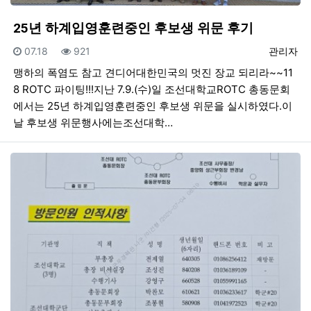
25년 하계입영훈련중인 후보생 위문 후기
등록일
조회
등록자
07.18
921
관리자
맹하의 폭염도 참고 견디어대한민국의 멋진 장교 되리라~~11
8 ROTC 파이팅!!!지난 7.9.(수)일 조선대학교ROTC 총동문회
에서는 25년 하계입영훈련중인 후보생 위문을 실시하였다.이
날 후보생 위문행사에는조선대학…