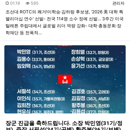
등록일
조회
등록자
01.19
595
관리자
조선대 ROTC의 쾌거!이학승·김하랑 후보생, ‘2026 美 대학 특
별리더십 연수’ 선발- 전국 114명 소수 정예 선발... 3주간 미국
탈레튼 주립대에서 글로벌 리더 역량 강화- 대학·총동문회·장
학재단 등 전폭적…
장군 진급을 축하드립니다. 소장 박민영(31기/정
보), 준장 서필석(34기/공병).황주봉(36기/보병).