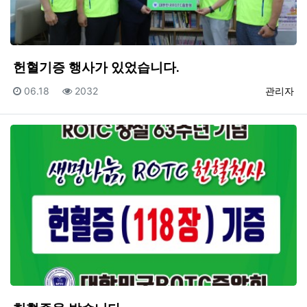
헌혈기증 행사가 있었습니다.
등록일
조회
등록자
06.18
2032
관리자