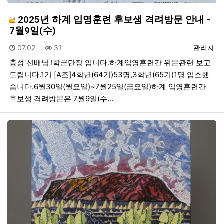
2025년 하계 입영훈련 후보생 격려방문 안내 -
7월9일(수)
등록일
조회
등록자
07.02
31
관리자
충성 선배님 !학군단장 입니다.하계입영훈련간 위문관련 보고
드립니다.1기 [A조]4학년(64기)53명,3학년(65기)1명 입소했
습니다.6월30일(월요일)~7월25일(금요일)하계 입영훈련간
후보생 격려방문은 7월9일(수…