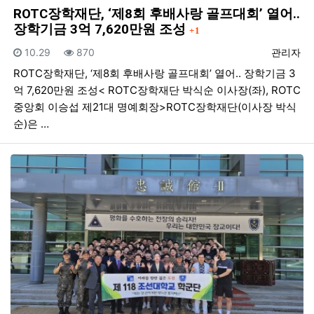
ROTC장학재단, ‘제8회 후배사랑 골프대회’ 열어..
댓글
장학기금 3억 7,620만원 조성
1
등록일
조회
등록자
10.29
870
관리자
ROTC장학재단, ‘제8회 후배사랑 골프대회’ 열어.. 장학기금 3
억 7,620만원 조성< ROTC장학재단 박식순 이사장(좌), ROTC
중앙회 이승섭 제21대 명예회장>ROTC장학재단(이사장 박식
순)은 …