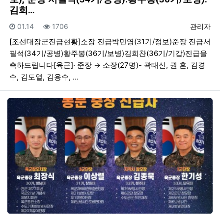
김희…
등록일
조회
등록자
01.14
1706
관리자
[조선대장군진급현황]소장 진급박민영(31기/정보)준장 진급서
필석(34기/공병)황주봉(36기/보병)김희찬(36기/기갑)진급을
축하드립니다[육군]· 준장 → 소장(27명)- 곽태신, 권 흔, 김경
수, 김도열, 김용수, …