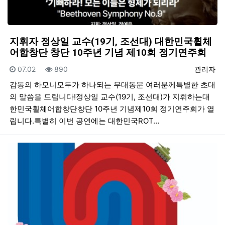
지휘자 정상일 교수(19기, 조선대) 대한민국휠체
어합창단 창단 10주년 기념 제10회 정기연주회
등록일
조회
등록자
07.02
890
관리자
감동의 하모니모두가 하나되는 무대동문 여러분께특별한 초대
의 말씀을 드립니다!정상일 교수(19기, 조선대)가 지휘하는대
한민국휠체어합창단창단 10주년 기념제10회 정기연주회가 열
립니다.특별히 이번 공연에는 대한민국ROT…