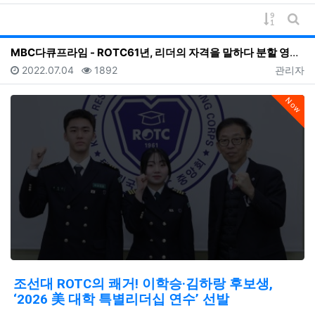
게시물 
게시
MBC다큐프라임 - ROTC61년, 리더의 자격을 말하다 분할 영상 모음
등록일
조회
등록자
2022.07.04
1892
관리자
Now
조선대 ROTC의 쾌거! 이학승·김하랑 후보생,
‘2026 美 대학 특별리더십 연수’ 선발