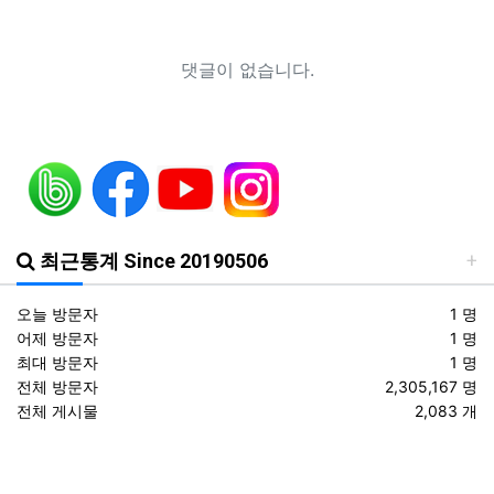
등록일
ROTC명문가를 찾습니다.
06.18
등록일
헌혈기증 행사가 있었습니다.
06.18
댓글이 없습니다.
등록일
헌혈증을 받습니다.
06.18
등록일
조선대 ROTC의 쾌거! 이학승·김하랑 후보생, ‘2026 美 대학 특별리더십 연수’ 선발
01.19
등록일
장군 진급을 축하드립니다. 소장 박민영(31기/정보), 준장 서필석(34기/공병).황주봉(36기/보병).김희찬(36기/기갑)
01.14
등록일
2025 하반기 국방부 중장 진급 인사
11.14
댓글
등록일
ROTC장학재단, ‘제8회 후배사랑 골프대회’ 열어.. 장학기금 3억 7,620만원 조성
10.29
1
최근통계 Since 20190506
오늘 방문자
1 명
어제 방문자
1 명
최대 방문자
1 명
전체 방문자
2,305,167 명
전체 게시물
2,083 개