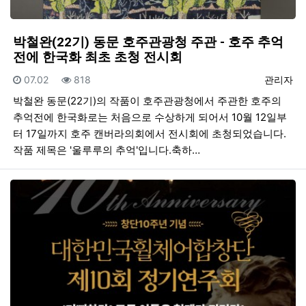
박철완(22기) 동문 호주관광청 주관 - 호주 추억
전에 한국화 최초 초청 전시회
등록일
조회
등록자
07.02
818
관리자
박철완 동문(22기)의 작품이 호주관광청에서 주관한 호주의
추억전에 한국화로는 처음으로 수상하게 되어서 10월 12일부
터 17일까지 호주 캔버라의회에서 전시회에 초청되었습니다.
작품 제목은 '울루루의 추억'입니다.축하…