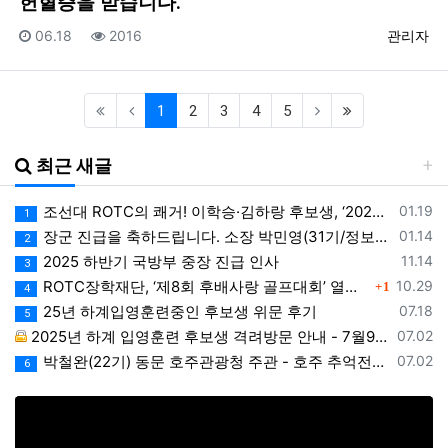
헌혈증을 받습니다.
등록일
조회
등록자
06.18
2016
관리자
(current)
(last)
1
2
3
4
5
최근 새글
등록일
조선대 ROTC의 쾌거! 이학승·김하랑 후보생, ‘2026 美 대학 특별리더십 연수’ 선발
01.19
1
등록일
장군 진급을 축하드립니다. 소장 박민영(31기/정보), 준장 서필석(34기/공병).황주봉(36기/보병).김희찬(36기/기갑)
01.14
2
등록일
2025 하반기 국방부 중장 진급 인사
11.14
3
댓글
등록일
ROTC장학재단, ‘제8회 후배사랑 골프대회’ 열어.. 장학기금 3억 7,620만원 조성
10.29
1
4
등록일
25년 하계입영훈련중인 후보생 위문 후기
07.18
5
등록일
2025년 하계 입영훈련 후보생 격려방문 안내 - 7월9일(수)
07.02
등록일
박철완(22기) 동문 호주관광청 주관 - 호주 추억전에 한국화 최초 초청 전시회
07.02
6