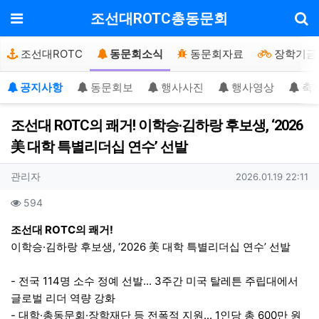
기
메뉴
조선대ROTC총동문회
조선대ROTC
동문회소식
동문회자료
장학기금
공지사항
동문회보
행사사진
행사영상
축
조선대 ROTC의 쾌거! 이학승·김하랑 후보생, ‘2026
美 대학 특별리더십 연수’ 선발
작성자 정보
작성
작성일
관리자
2026.01.19 22:11
컨텐츠 정보
조회
594
본문
조선대 ROTC의 쾌거!
이학승·김하랑 후보생, ‘2026 美 대학 특별리더십 연수’ 선발
- 전국 114명 소수 정예 선발... 3주간 미국 탈레튼 주립대에서
글로벌 리더 역량 강화
- 대학·총동문회·장학재단 등 전폭적 지원... 1인당 총 600만 원