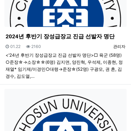
2024년 후반기 장성급장교 진급 선발자 명단
등록일
조회
등록자
01.22
2160
관리자
<'24년 후반기 장성급장교 진급 선발자 명단>□ 육군 (58명)
○준장☆→소장☆☆(6명) 김지면, 양진혁, 우석제, 이종현, 정
재열* 임기제/이경민○대령→준장☆(52명) 구광모, 권 흔, 김
경수, 김도열,…