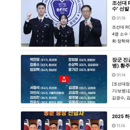
조선대 R
수’ 선발
등록일
01.19
조선대 RO
4명 소수
회·장학재
장군 진
병).황주
등록일
01.14
[조선대장
기/보병)김
김경수, 김
2025
등록일
11.14