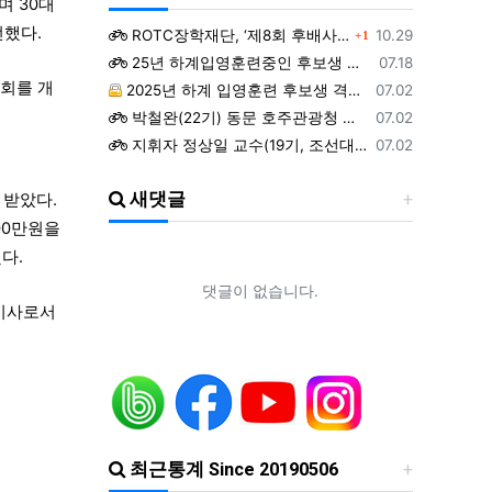
며 30대
댓글
전했다.
등록일
ROTC장학재단, ‘제8회 후배사랑 골프대회’ 열어.. 장학기금 3억 7,620만원 조성
10.29
1
등록일
25년 하계입영훈련중인 후보생 위문 후기
07.18
회를 개
등록일
2025년 하계 입영훈련 후보생 격려방문 안내 - 7월9일(수)
07.02
등록일
박철완(22기) 동문 호주관광청 주관 - 호주 추억전에 한국화 최초 초청 전시회
07.02
등록일
지휘자 정상일 교수(19기, 조선대) 대한민국휠체어합창단 창단 10주년 기념 제10회 정기연주회
07.02
등록일
ROTC 육성 및 지원 특별법 공청회
05.02
새댓글
등록일
 받았다.
예능프로그램 ‘강철부대’ 여군편인 ‘강철부대W’에 ROTC 동문 4인이 출연
01.22
등록일
조선대 ROTC의 쾌거! 이학승·김하랑 후보생, ‘2026 美 대학 특별리더십 연수’ 선발
01.19
00만원을
등록일
장군 진급을 축하드립니다. 소장 박민영(31기/정보), 준장 서필석(34기/공병).황주봉(36기/보병).김희찬(36기/기갑)
01.14
다.
등록일
2025 하반기 국방부 중장 진급 인사
11.14
댓글이 없습니다.
 이사로서
최근통계 Since 20190506