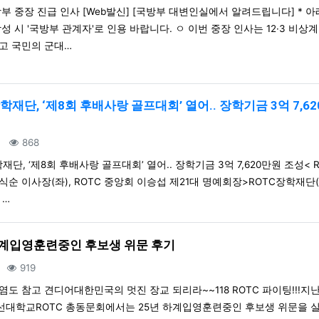
국방부 중장 진급 인사 [Web발신] [국방부 대변인실에서 알려드립니다] * 아
작성 시 '국방부 관계자'로 인용 바랍니다. ㅇ 이번 중장 인사는 12·3 비상
고 국민의 군대…
학재단, ‘제8회 후배사랑 골프대회’ 열어.. 장학기금 3억 7,6
글
조회
868
재단, ‘제8회 후배사랑 골프대회’ 열어.. 장학기금 3억 7,620만원 조성< 
식순 이사장(좌), ROTC 중앙회 이승섭 제21대 명예회장>ROTC장학재단
 …
하계입영훈련중인 후보생 위문 후기
조회
919
도 참고 견디어대한민국의 멋진 장교 되리라~~118 ROTC 파이팅!!!지난 7
조선대학교ROTC 총동문회에서는 25년 하계입영훈련중인 후보생 위문을 