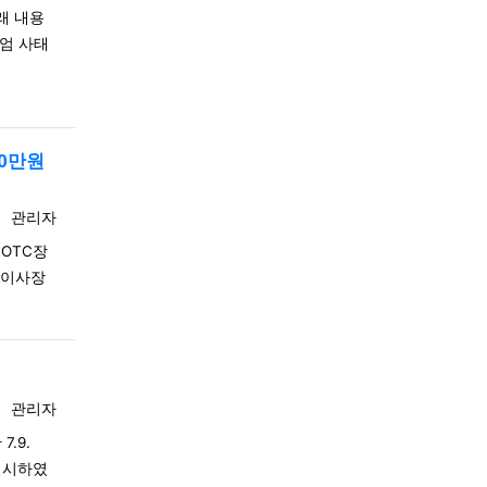
래 내용
계엄 사태
20만원
등록자
관리자
ROTC장
(이사장
등록자
관리자
.9.
실시하였