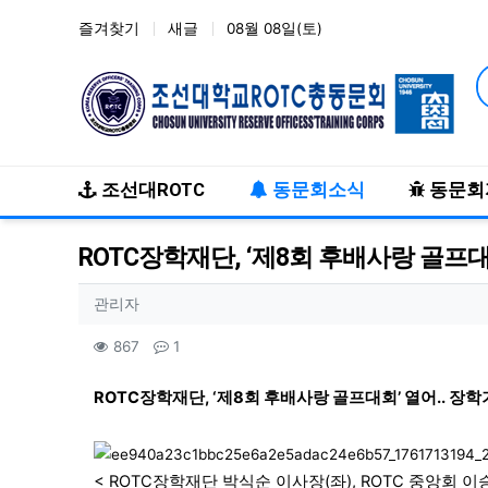
즐겨찾기
새글
08월 08일(토)
메인 메뉴
조선대ROTC
동문회소식
동문회
ROTC장학재단, ‘제8회 후배사랑 골프대회
작성자 정보
작성
관리자
컨텐츠 정보
조회
댓글
867
1
본문
ROTC장학재단, ‘제8회 후배사랑 골프대회’ 열어.. 장학기
< ROTC장학재단 박식순 이사장(좌), ROTC 중앙회 