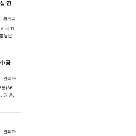
더십 연
등록자
관리자
전국 11
·총동문
기/공
등록자
관리자
봉(36
 권 흔,
등록자
관리자