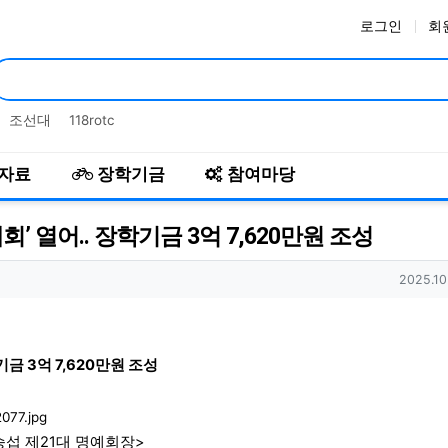
로그인
회
인기검색어
조선대
118rotc
자료
장학기금
참여마당
’ 열어.. 장학기금 3억 7,620만원 조성
작성일
2025.10
금 3억 7,620만원 조성
이승섭 제21대 명예회장>