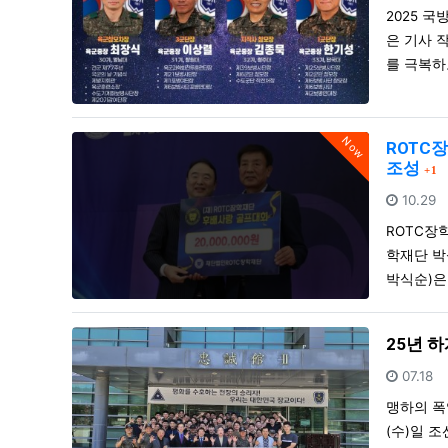
2025 
은 기사 
를 극복하
Now
ROTC장
댓
조성
1
등록일
10.29
ROTC장학
학재단 박
박식순)은
25년 
등록일
07.18
맹하의 폭염
(수)일 