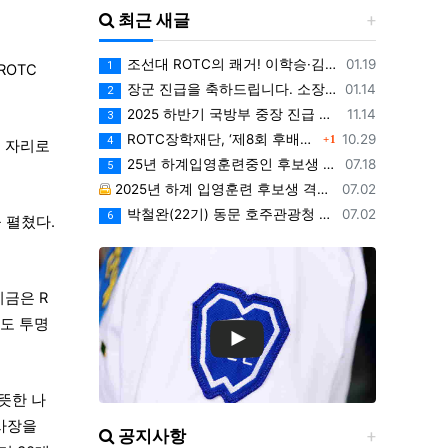
최근 새글
등록일
조선대 ROTC의 쾌거! 이학승·김하랑 후보생, ‘2026 美 대학 특별리더십 연수’ 선발
01.19
1
ROTC
등록일
장군 진급을 축하드립니다. 소장 박민영(31기/정보), 준장 서필석(34기/공병).황주봉(36기/보병).김희찬(36기/기갑)
01.14
2
등록일
2025 하반기 국방부 중장 진급 인사
11.14
3
댓글
등록일
ROTC장학재단, ‘제8회 후배사랑 골프대회’ 열어.. 장학기금 3억 7,620만원 조성
10.29
1
4
는 자리로
등록일
25년 하계입영훈련중인 후보생 위문 후기
07.18
5
등록일
2025년 하계 입영훈련 후보생 격려방문 안내 - 7월9일(수)
07.02
등록일
박철완(22기) 동문 호주관광청 주관 - 호주 추억전에 한국화 최초 초청 전시회
07.02
6
 펼쳤다.
기금은 R
로도 투명
뜻한 나
이사장을
공지사항