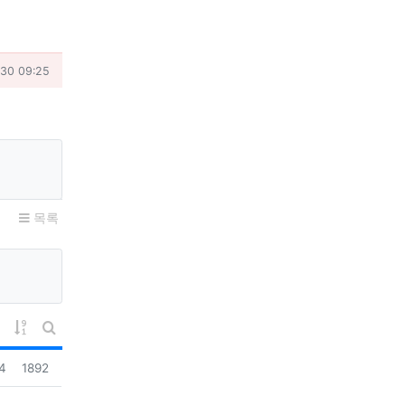
.30 09:25
목록
게시물 정렬
게시판 검색
조회
04
1892