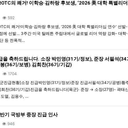
OTC의 쾌거! 이학승·김하랑 후보생, ‘2026 美 대학 특별리
조회
592
TC의 쾌거!이학승·김하랑 후보생, ‘2026 美 대학 특별리더십 연수’ 선발- 
 정예 선발... 3주간 미국 탈레튼 주립대에서 글로벌 리더 역량 강화- 대학
단 등 전폭적…
급을 축하드립니다. 소장 박민영(31기/정보), 준장 서필석(34
봉(36기/보병).김희찬(36기/기갑)
조회
1704
군진급현황]소장 진급박민영(31기/정보)준장 진급서필석(34기/공병)황주
희찬(36기/기갑)진급을 축하드립니다[육군]· 준장 → 소장(27명)- 곽태신,
도열, 김용수, …
 하반기 국방부 중장 진급 인사
조회
946