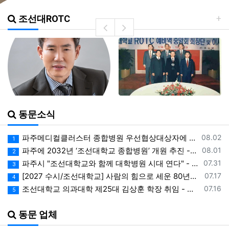
조선대ROTC
동문소식
등록일
파주메디컬클러스터 종합병원 우선협상대상자에 조선대학교 선정 - 동아일보
08.02
1
등록일
파주에 2032년 ‘조선대학교 종합병원’ 개원 추진 - v.daum.net
08.01
2
등록일
파주시 "조선대학교와 함께 대학병원 시대 연다" - 뉴스핌
07.31
3
등록일
[2027 수시/조선대학교] 사람의 힘으로 세운 80년… 학생의 미래 여는 100년 준비 - 한국대학신문
07.17
4
등록일
조선대학교 의과대학 제25대 김상훈 학장 취임 - 의학신문
07.16
5
동문 업체