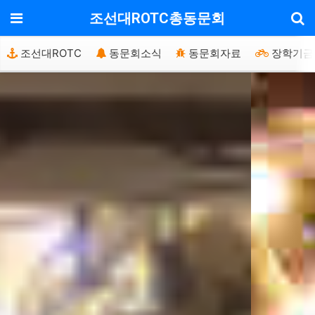
기
메뉴
조선대ROTC총동문회
조선대ROTC
동문회소식
동문회자료
장학기금