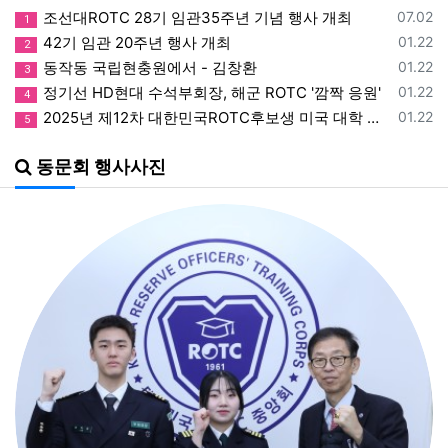
등록일
조선대ROTC 28기 임관35주년 기념 행사 개최
07.02
1
등록일
42기 임관 20주년 행사 개최
01.22
2
등록일
동작동 국립현충원에서 - 김창환
01.22
3
등록일
정기선 HD현대 수석부회장, 해군 ROTC '깜짝 응원'
01.22
4
등록일
2025년 제12차 대한민국ROTC후보생 미국 대학 리더십 특별연수
01.22
5
동문회 행사사진